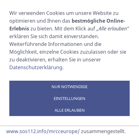
NAVIGATION EINBLENDEN
Wir verwenden Cookies um unsere Website zu
optimieren und Ihnen das
bestmögliche Online-
Wo FEHLALARME
Erlebnis
zu bieten. Mit dem Klick auf
„Alle erlauben“
erklären Sie sich damit einverstanden.
melden ?
Weiterführende Informationen und die
Möglichkeit, einzelne Cookies zuzulassen oder sie
zu deaktivieren, erhalten Sie in unserer
Sie sind hier:
SOSTECHNIC Sicherheitsausrüstung
Datenschutzerklärung
.
GmbH
WO MELDE ICH EINE FEHLALARMIERUNG ?
NUR NOTWENDIGE
Im Folgenden listen wir die Stellen verschiedener
EINSTELLUNGEN
Länder auf, die bei Fehlalarmen unbedingt zu
informieren sind.
ALLE ERLAUBEN
Eine Liste sehr vieler MRCCs hat die Internetseite
www.sos112.info/mrcceurope/
zusammengestellt.