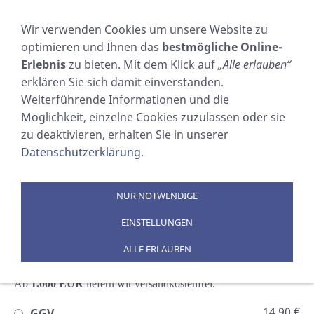
NAVIGATION EINBLENDEN
Wir verwenden Cookies um unsere Website zu
optimieren und Ihnen das
bestmögliche Online-
Erlebnis
zu bieten. Mit dem Klick auf
„Alle erlauben“
1
2
3
4
5
erklären Sie sich damit einverstanden.
Weiterführende Informationen und die
WIE SOLLEN WIR DIE WAREN VERSENDEN?
Möglichkeit, einzelne Cookies zuzulassen oder sie
zu deaktivieren, erhalten Sie in unserer
5,90 €
DHL Standardversand
Datenschutzerklärung
.
Versandkostenpauschale pro Lieferung
5,90 EUR
. Sie erhalten
Ihre Ware in der Regel innerhalb von 3 Werktagen.
NUR NOTWENDIGE
Ab
250 EUR
liefern wir versandkostenfrei.
EINSTELLUNGEN
19,90 €
DHL Europa
ALLE ERLAUBEN
Versandkostenpauschale pro Lieferung 19,90 EUR. Sie erhalten
Ihre Ware in der Regel innerhalb von 3 -5 Werktagen.
Ab
1.000
EUR
liefern wir versandkostenfrei.
14,90 €
GGV