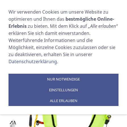
NAVIGATION EINBLENDEN
Wir verwenden Cookies um unsere Website zu
optimieren und Ihnen das
bestmögliche Online-
RESCUE SLING
Erlebnis
zu bieten. Mit dem Klick auf
„Alle erlauben“
erklären Sie sich damit einverstanden.
Sie sind hier:
SOSTECHNIC Sicherheitsausrüstung
Weiterführende Informationen und die
GmbH
»
PRODUKTE
»
MANN ÜBER BORD
Möglichkeit, einzelne Cookies zuzulassen oder sie
zu deaktivieren, erhalten Sie in unserer
Datenschutzerklärung
.
NUR NOTWENDIGE
EINSTELLUNGEN
ALLE ERLAUBEN