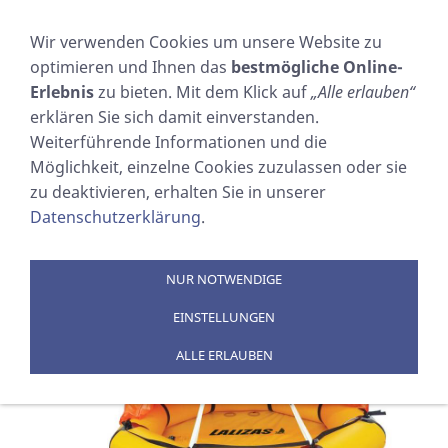
NAVIGATION EINBLENDEN
Wir verwenden Cookies um unsere Website zu
optimieren und Ihnen das
bestmögliche Online-
COASTAL COMPACT
Erlebnis
zu bieten. Mit dem Klick auf
„Alle erlauben“
erklären Sie sich damit einverstanden.
RAFT
Weiterführende Informationen und die
Möglichkeit, einzelne Cookies zuzulassen oder sie
zu deaktivieren, erhalten Sie in unserer
Sie sind hier:
SOSTECHNIC Sicherheitsausrüstung
Datenschutzerklärung
.
GmbH
»
PRODUKTE
»
RETTUNGSINSELN
»
Rettungsinseln Sportschifffahrt
NUR NOTWENDIGE
EINSTELLUNGEN
ALLE ERLAUBEN