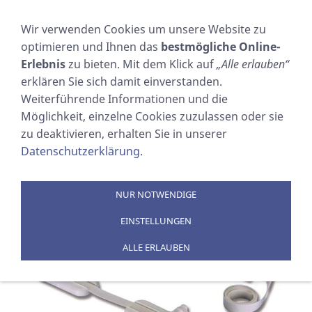
NAVIGATION EINBLENDEN
Wir verwenden Cookies um unsere Website zu
optimieren und Ihnen das
bestmögliche Online-
Decksbefestigung
Erlebnis
zu bieten. Mit dem Klick auf
„Alle erlauben“
erklären Sie sich damit einverstanden.
Sie sind hier:
SOSTECHNIC Sicherheitsausrüstung
Weiterführende Informationen und die
GmbH
»
PRODUKTE
»
RETTUNGSINSELN
»
Möglichkeit, einzelne Cookies zuzulassen oder sie
Rettungsinsel-Zubehör
»
Halterungen
zu deaktivieren, erhalten Sie in unserer
Datenschutzerklärung
.
NUR NOTWENDIGE
EINSTELLUNGEN
ALLE ERLAUBEN