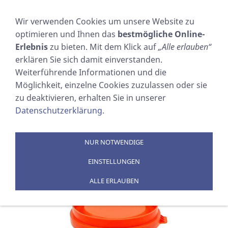
NAVIGATION EINBLENDEN
Wir verwenden Cookies um unsere Website zu
optimieren und Ihnen das
bestmögliche Online-
RAUCHTOPF, orange
Erlebnis
zu bieten. Mit dem Klick auf
„Alle erlauben“
erklären Sie sich damit einverstanden.
Sie sind hier:
SOSTECHNIC Sicherheitsausrüstung
Weiterführende Informationen und die
GmbH
»
PRODUKTE
»
SEENOTSIGNALE
Möglichkeit, einzelne Cookies zuzulassen oder sie
zu deaktivieren, erhalten Sie in unserer
Datenschutzerklärung
.
NUR NOTWENDIGE
EINSTELLUNGEN
ALLE ERLAUBEN