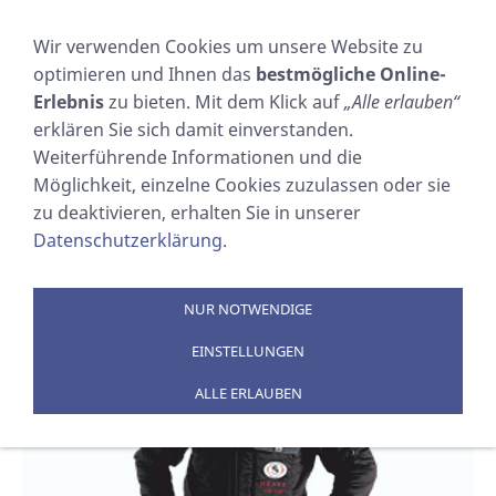
NAVIGATION EINBLENDEN
Wir verwenden Cookies um unsere Website zu
optimieren und Ihnen das
bestmögliche Online-
Unterziehanzug URSUIT
Erlebnis
zu bieten. Mit dem Klick auf
„Alle erlauben“
erklären Sie sich damit einverstanden.
Heavy
Weiterführende Informationen und die
Möglichkeit, einzelne Cookies zuzulassen oder sie
zu deaktivieren, erhalten Sie in unserer
Sie sind hier:
SOSTECHNIC Sicherheitsausrüstung
Datenschutzerklärung
.
GmbH
»
PRODUKTE
»
ÜBERLEBENSANZÜGE
NUR NOTWENDIGE
EINSTELLUNGEN
ALLE ERLAUBEN