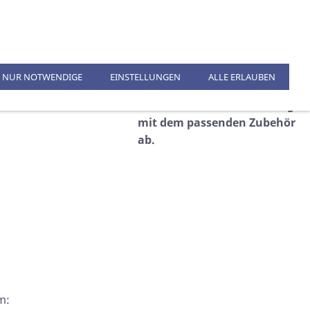
KONTAKT
%SALE%
FEUERLÖSCHER
TREIBANKER
ÜBERLEBENSANZÜGE
NUR NOTWENDIGE
EINSTELLUNGEN
ALLE ERLAUBEN
Runden Sie Ihre Ausrüstung
mit dem passenden Zubehör
ab.
m: