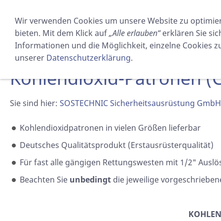
PRODUKTE
VERMIETUNG
Wir verwenden Cookies um unsere Website zu optimie
RETTUNGSWESTEN
RETTUNGSINSELN
MANN ÜBER
bieten. Mit dem Klick auf
„Alle erlauben“
erklären Sie si
BORD
Informationen und die Möglichkeit, einzelne Cookies zuz
unserer
Datenschutzerklärung
.
Kohlendioxid-Patronen (
Sie sind hier:
SOSTECHNIC Sicherheitsausrüstung GmbH
Kohlendioxidpatronen in vielen Größen lieferbar
Deutsches Qualitätsprodukt (Erstausrüsterqualität)
Für fast alle gängigen Rettungswesten mit 1/2" Ausl
Beachten Sie
unbedingt
die jeweilige vorgeschriebe
KOHLEN