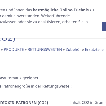
WARTUNG
VERSCHIEDENES
EINKAUFEN
ren und Ihnen das
bestmögliche Online-Erlebnis
zu
EPIRBS / AIS /
LEUCHTEN
SEENOTSIGNALE
ERSTE
ch damit einverstanden. Weiterführende
SART
HILFE
ulassen oder sie zu deaktivieren, erhalten Sie in
CO2)
»
PRODUKTE
»
RETTUNGSWESTEN
»
Zubehör
»
Ersatzteile
öseautomatik geeignet
ne Patronengröße in der Rettungsweste !
Inhalt CO2 in Gram
DIOXID-PATRONEN (CO2)