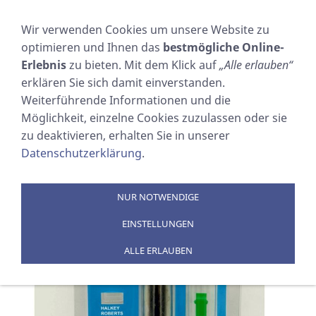
NAVIGATION EINBLENDEN
Wir verwenden Cookies um unsere Website zu
optimieren und Ihnen das
bestmögliche Online-
Reserveauslösesatz 60g
Erlebnis
zu bieten. Mit dem Klick auf
„Alle erlauben“
erklären Sie sich damit einverstanden.
Sie sind hier:
SOSTECHNIC Sicherheitsausrüstung
Weiterführende Informationen und die
GmbH
»
PRODUKTE
»
RETTUNGSWESTEN
»
Zubehör
»
Möglichkeit, einzelne Cookies zuzulassen oder sie
Reservesets
zu deaktivieren, erhalten Sie in unserer
Datenschutzerklärung
.
NUR NOTWENDIGE
EINSTELLUNGEN
ALLE ERLAUBEN